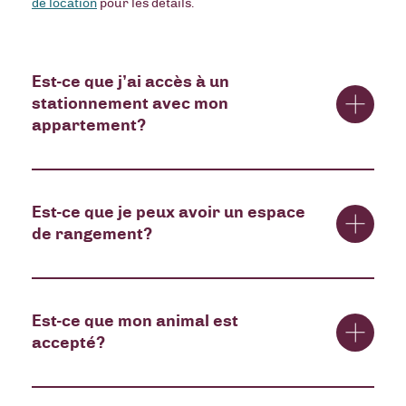
de location
pour les détails.
Est-ce que j’ai accès à un
stationnement avec mon
appartement?
Un stationnement intérieur simple est inclus dans le prix
Est-ce que je peux avoir un espace
du loyer des 5 ½. Les stationnements supplémentaires
de rangement?
pour les 5 ½ ou les stationnements pour les autres types
d’unités ne sont pas inclus, mais vous pouvez en louer
avec un frais supplémentaire.
Contactez-nous
pour
connaître les détails.
Oui, il est possible de louer un espace de rangement avec
Est-ce que mon animal est
votre appartement.
Contactez-nous
pour plus de détails.
accepté?