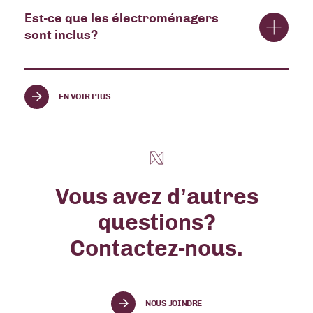
Les chats opérés et les chiens de 10 livres et moins sont
Est-ce que les électroménagers
acceptés. Un seul animal par appartement est permis.
sont inclus?
EN VOIR PLUS
Les laves-vaisselles sont inclus dans le prix du loyer de
tous les condos. Réfrigérateur, cuisinière, laveuse et
sécheuse sont inclus dans les 3 ½ et sont disponibles pour
les autres types d’unités avec un frais supplémentaire.
Informez-vous à un agent de location
pour connaître les
détails.
Vous avez d’autres
questions?
Contactez-nous.
NOUS JOINDRE